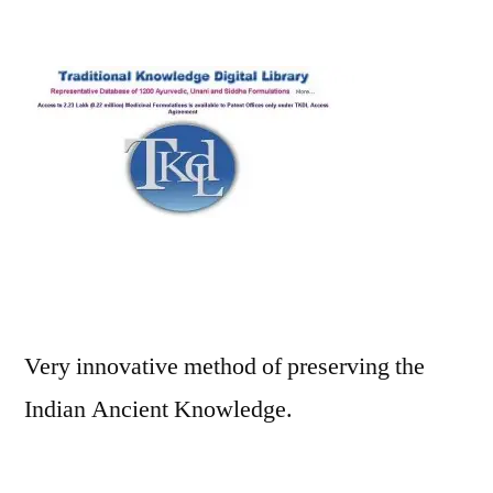
Traditional
Knowledge
Digital
Library
to
preserve
Indian
Ancient
Knowledge
Very innovative method of preserving the
Indian Ancient Knowledge.