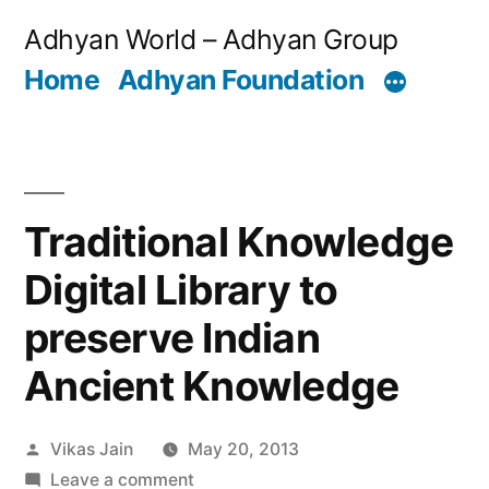
Skip
Adhyan World – Adhyan Group
to
Home
Adhyan Foundation
content
Traditional Knowledge
Digital Library to
preserve Indian
Ancient Knowledge
Posted
Vikas Jain
May 20, 2013
by
on
Leave a comment