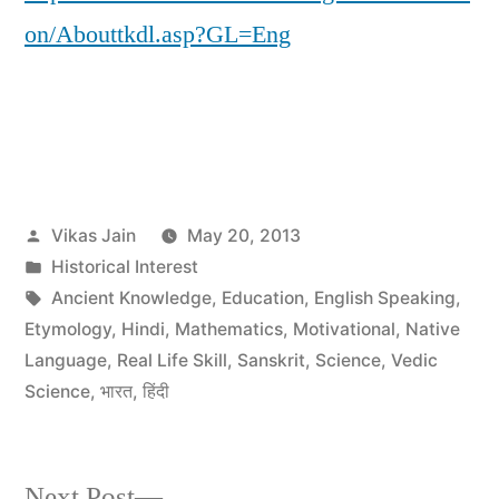
on/Abouttkdl.asp?GL=Eng
Posted
Vikas Jain
May 20, 2013
by
Posted
Historical Interest
in
Tags:
Ancient Knowledge
,
Education
,
English Speaking
,
Etymology
,
Hindi
,
Mathematics
,
Motivational
,
Native
Language
,
Real Life Skill
,
Sanskrit
,
Science
,
Vedic
Science
,
भारत
,
हिंदी
Next
Next Post