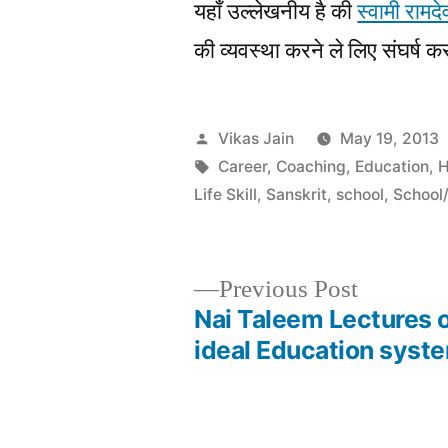
यहाँ उल्लेखनीय है की
स्वामी रामदे
की व्यवस्था करने ले लिए संघर्ष कर
Posted
Vikas Jain
May 19, 2013
by
Tags:
Career
,
Coaching
,
Education
,
H
Life Skill
,
Sanskrit
,
school
,
School
Previous
Previous Post
post:
Nai Taleem Lectures 
Post
ideal Education syst
navigation