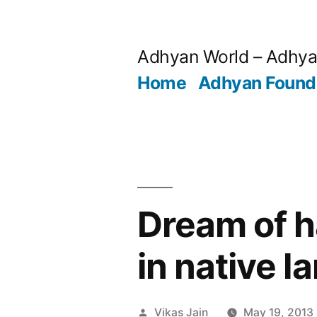
Skip
to
Adhyan World – Adhy
content
Home
Adhyan Found
Dream of h
in native 
Posted
Vikas Jain
May 19, 2013