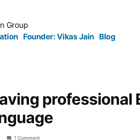
an Group
ation
Founder: Vikas Jain
Blog
aving professional
language
on
1 Comment